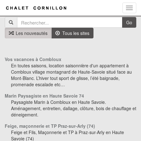
Toggl
navig
Go
Les nouveautés
Tous les sites
Vos vacances à Combloux
En toutes saisons, location saisonnière d'un appartement à
Combloux village montagnard de Haute-Savoie situé face au
Mont-Blanc. L’hiver tout sport de glisse, l’été baignade,
promenade escalade etc…
Marin Paysagiste en Haute Savoie 74
Paysagiste Marin à Combloux en Haute Savoie.
Aménagement, entretien, dallage, clôture, bois de chauffage et
déneigement.
Feige, maçonnerie et TP Praz-sur-Arly (74)
Feige et Fils, Maçonnerie et TP à Praz-sur-Arly en Haute
Savoie (74)